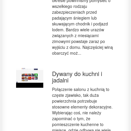
okresie powinniśmy pomyśleć o
wszelkiego rodzaju
zabezpieczeniach przed
padającym śniegiem lub
skuwającym chodnik i podjazd
lodem. Bardzo wiele urazów
związanych z miesiącami
zimowymi powstaje zaraz po
wyjściu z domu. Najczęściej winą
obarczyć moż...
Dywany do kuchni i
jadalni
Połączenie salonu z kuchnią to
częste zjawisko, tak duża
powierzchnia potrzebuje
stosowne elementy dekoracyjne.
Wybierając coś, nie należy
zapominać o tym, że
pomieszczenie kuchenne to
miejsce, gdzie odbywa się wiele