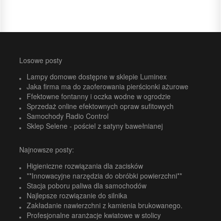
Losowe posty
Lampy domowe dostępne w sklepie Luminex
Jaka firma ma do zaoferowania pierścionki ażurowe
Ffektowne fontanny i oczka wodne w ogrodzie
Sprzedaż online efektownych opraw sufitowych
Samochody Radio Control
Sklep Selene - pościel z satyny bawełnianej
Najnowsze posty:
Higieniczne rozwiązania dla zacisków
**Innowacyjne narzędzia do obróbki powierzchni**
Stacja poboru paliwa dla samochodów
Najlepsze rozwiązanie do silnika
Zakładanie nawierzchni z kamienia brukowanego.
Profesjonalne aranżacje kwiatowe w stolicy