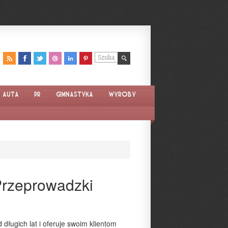
Auta
PR
Gimnastyka
Wyroby
 Przeprowadzki
długich lat i oferuje swoim klientom