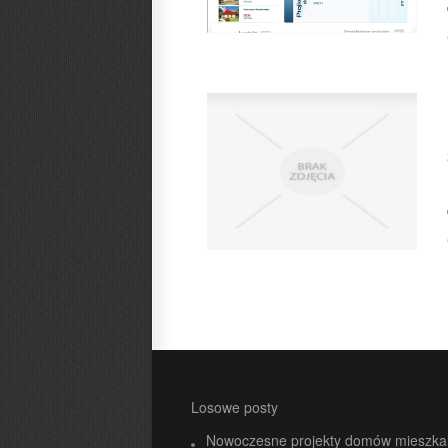
Losowe posty
Nowoczesne projekty domów mieszka