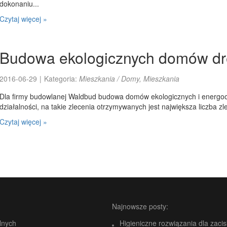
dokonaniu...
Czytaj więcej »
Budowa ekologicznych domów d
2016-06-29
|
Kategoria:
Mieszkania / Domy, Mieszkania
Dla firmy budowlanej Waldbud budowa domów ekologicznych i energo
działalności, na takie zlecenia otrzymywanych jest największa liczba z
Czytaj więcej »
Najnowsze posty:
lnych
Higieniczne rozwiązania dla zaci