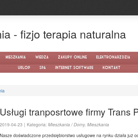
 - fizjo terapia naturalna
Mieszkania
Wiedza
Zakupy Online
Elektronarzędzia
Urlop
SPA
Internet Software
Kontakt
nia
Usługi tranposrtowe firmy Trans
2019-04-23
|
Kategoria:
Mieszkania / Domy, Mieszkania
Nasze doświadczone przedsiębiorstwo usługowe na rynku działa już od 