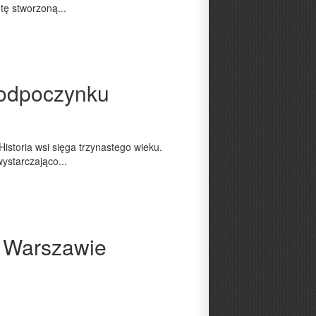
tę stworzoną...
i odpoczynku
istoria wsi sięga trzynastego wieku.
ystarczająco...
 Warszawie