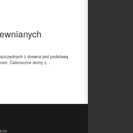
rewnianych
oszczędnych z drewna jest podstawą
leceń. Całoroczne domy z...
sków