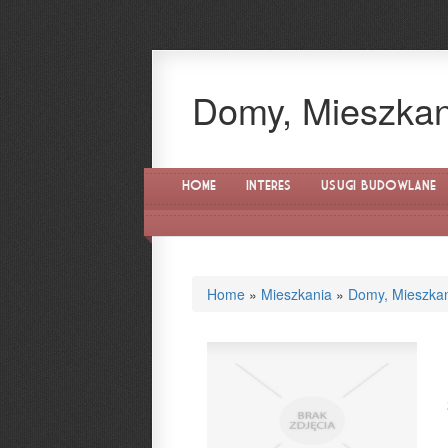
Domy, Mieszkania
Home
Interes
Usługi Budowlane
Home
»
Mieszkania
»
Domy, Mieszka