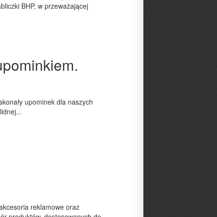
bliczki BHP, w przeważającej
upominkiem.
doskonały upominek dla naszych
idnej...
 akcesoria reklamowe oraz
ybór produktów, dostosowanych do