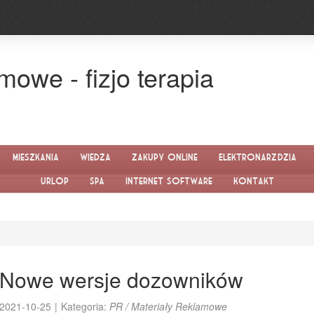
mowe - fizjo terapia
Mieszkania
Wiedza
Zakupy Online
Elektronarzędzia
Urlop
SPA
Internet Software
Kontakt
Nowe wersje dozowników
2021-10-25
|
Kategoria:
PR / Materiały Reklamowe