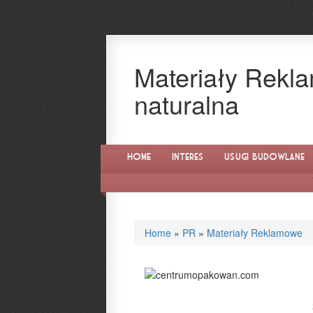
Materiały Rekla
naturalna
Home
Interes
Usługi Budowlane
Home
»
PR
»
Materiały Reklamowe