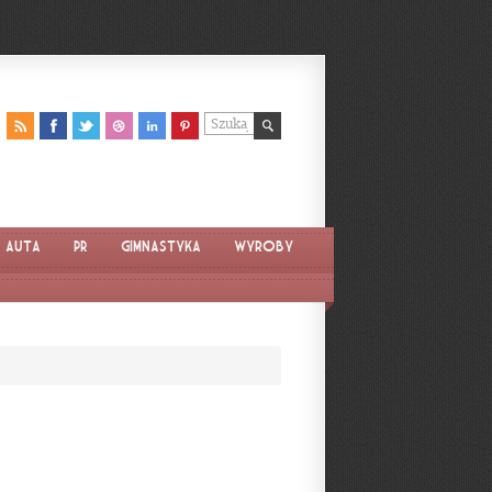
Auta
PR
Gimnastyka
Wyroby