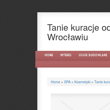
Tanie kuracje 
Wrocławiu
Home
Interes
Usługi Budowlane
Home
»
SPA
»
Kosmetyki
»
Tanie kur