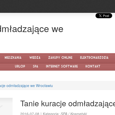
odmładzające we
Mieszkania
Wiedza
Zakupy Online
Elektronarzędzia
Urlop
SPA
Internet Software
Kontakt
acje odmładzające we Wrocławiu
Tanie kuracje odmładzając
2016-07-08
|
Kategoria:
SPA / Kosmetyki