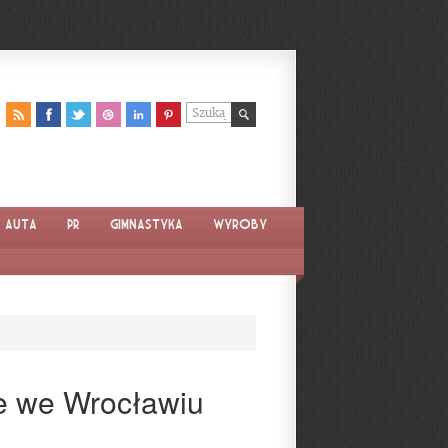
Auta
PR
Gimnastyka
Wyroby
e we Wrocławiu