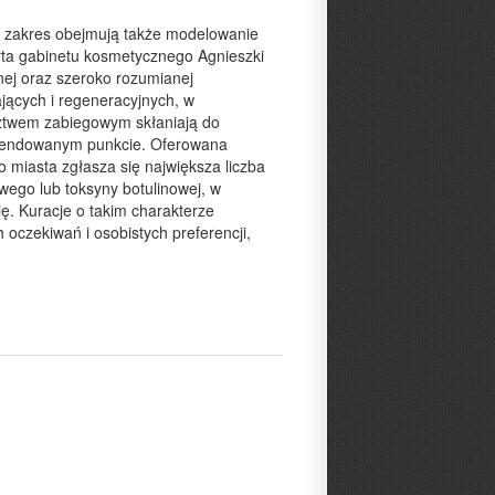
j zakres obejmują także modelowanie
erta gabinetu kosmetycznego Agnieszki
nej oraz szeroko rozumianej
ających i regeneracyjnych, w
dztwem zabiegowym skłaniają do
omendowanym punkcie. Oferowana
 miasta zgłasza się największa liczba
wego lub toksyny botulinowej, w
. Kuracje o takim charakterze
oczekiwań i osobistych preferencji,