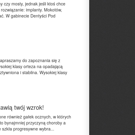
y czy mosty, jednak jeśli ktoś chce
 rozwiązanie: implanty. Mokotów,
ać. W gabinecie Dentyści Pod
zapraszamy do zapoznania się z
okiej klasy orteza na opadającą
ywniona i stabilna. Wysokiej klasy
awią twój wzrok!
one również gałek ocznych, w których
 to bynajmniej przyczyną choroby a
ie szkła progresywne wybra...