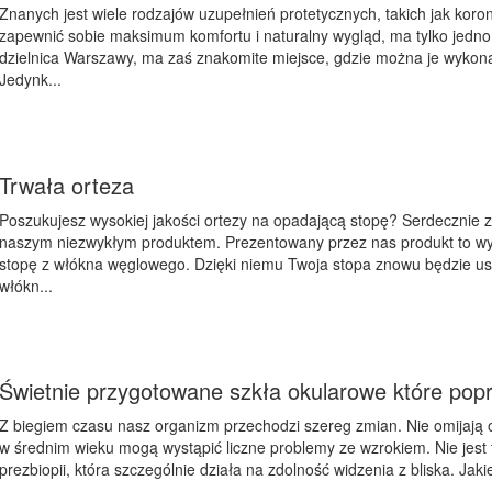
Znanych jest wiele rodzajów uzupełnień protetycznych, takich jak koron
zapewnić sobie maksimum komfortu i naturalny wygląd, ma tylko jedno
dzielnica Warszawy, ma zaś znakomite miejsce, gdzie można je wykon
Jedynk...
Trwała orteza
Poszukujesz wysokiej jakości ortezy na opadającą stopę? Serdecznie 
naszym niezwykłym produktem. Prezentowany przez nas produkt to wys
stopę z włókna węglowego. Dzięki niemu Twoja stopa znowu będzie uszt
włókn...
Świetnie przygotowane szkła okularowe które popr
Z biegiem czasu nasz organizm przechodzi szereg zmian. Nie omijają 
w średnim wieku mogą wystąpić liczne problemy ze wzrokiem. Nie jest
prezbiopii, która szczególnie działa na zdolność widzenia z bliska. Jak