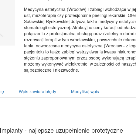
Medycyna estetyczna (Wrocław) i zabiegi wchodzące w je
ust, mezoterapię czy profesjonalne peelingi lekarskie. Of
Spławskiej-Rynkowskiej dotyczą także medycyny estetycz
stomatologii estetycznej. Atrakcyjne ceny kuracji odmładz
połączeniu z profesjonalną obsługą oraz rzetelnym dora
rezerwacji terapii w tym wrocławskim, powszechnie rek
tania, nowoczesna medycyna estetyczna (Wrocław - z tego
pacjentek) to także zabiegi wstrzykiwania kwasu hialurono
stężeniu zaproponowanym przez osobę wykonującą terapię
możemy wykonywać wielokrotnie, w zależności od naszych 
są bezpieczne i niezawodne.
nę
Wpis zawiera błędy
Modyfikuj wpis
Implanty - najlepsze uzupełnienie protetyczne