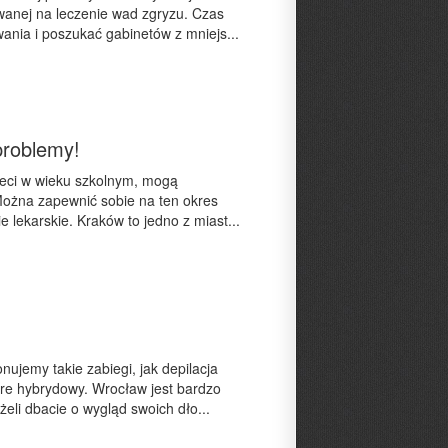
owanej na leczenie wad zgryzu. Czas
ania i poszukać gabinetów z mniejs...
problemy!
ieci w wieku szkolnym, mogą
 Można zapewnić sobie na ten okres
 lekarskie. Kraków to jedno z miast...
ujemy takie zabiegi, jak depilacja
ure hybrydowy. Wrocław jest bardzo
li dbacie o wygląd swoich dło...