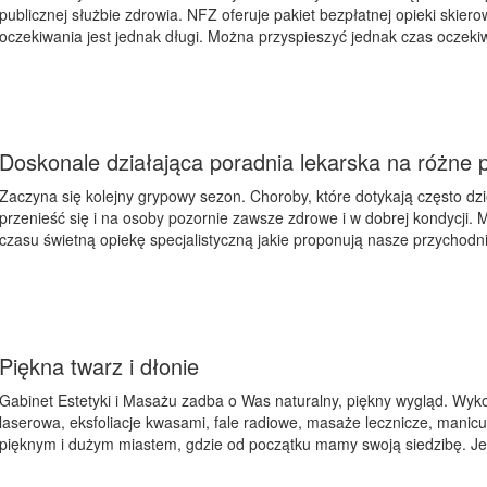
publicznej służbie zdrowia. NFZ oferuje pakiet bezpłatnej opieki skier
oczekiwania jest jednak długi. Można przyspieszyć jednak czas oczekiw
Doskonale działająca poradnia lekarska na różne 
Zaczyna się kolejny grypowy sezon. Choroby, które dotykają często dz
przenieść się i na osoby pozornie zawsze zdrowe i w dobrej kondycji.
czasu świetną opiekę specjalistyczną jakie proponują nasze przychodnie
Piękna twarz i dłonie
Gabinet Estetyki i Masażu zadba o Was naturalny, piękny wygląd. Wykon
laserowa, eksfoliacje kwasami, fale radiowe, masaże lecznicze, manic
pięknym i dużym miastem, gdzie od początku mamy swoją siedzibę. Jeże