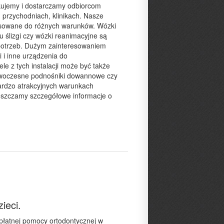
ukujemy i dostarczamy odbiorcom
, przychodniach, klinikach. Nasze
tosowane do różnych warunków. Wózki
u ślizgi czy wózki reanimacyjne są
 potrzeb. Dużym zainteresowaniem
i i inne urządzenia do
e z tych instalacji może być także
woczesne podnośniki dowannowe czy
ardzo atrakcyjnych warunkach
ieszczamy szczegółowe informacje o
ieci.
płatnej pomocy ortodontycznej w