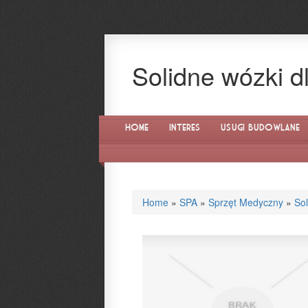
Solidne wózki d
Home
Interes
Usługi Budowlane
Home
»
SPA
»
Sprzęt Medyczny
»
So