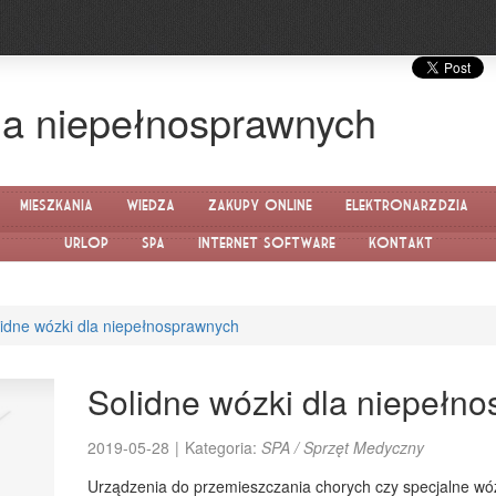
la niepełnosprawnych
Mieszkania
Wiedza
Zakupy Online
Elektronarzędzia
Urlop
SPA
Internet Software
Kontakt
lidne wózki dla niepełnosprawnych
Solidne wózki dla niepełn
2019-05-28
|
Kategoria:
SPA / Sprzęt Medyczny
Urządzenia do przemieszczania chorych czy specjalne wózk