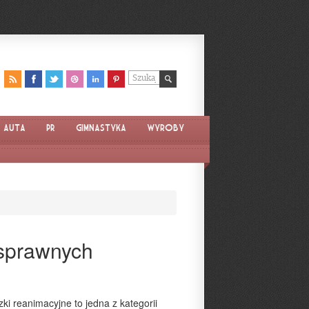
Auta
PR
Gimnastyka
Wyroby
osprawnych
i reanimacyjne to jedna z kategorii