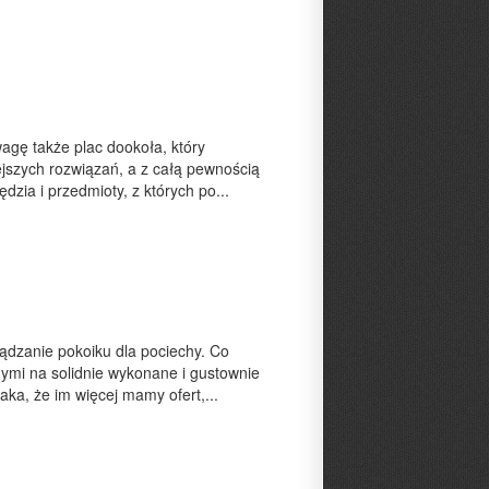
gę także plac dookoła, który
szych rozwiązań, a z całą pewnością
zia i przedmioty, z których po...
ządzanie pokoiku dla pociechy. Co
nymi na solidnie wykonane i gustownie
taka, że im więcej mamy ofert,...