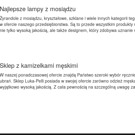
Najlepsze lampy z mosiądzu
Żyrandole z mosiądzu, kryształowe, szklane i wiele innych kategorii t
w ofercie naszego przedsiębiorstwa. Są to przede wszystkim produkty w
nie tylko wysoką jakością, ale także designem, który zdobywa uznanie w
Sklep z kamizelkami męskimi
W naszej ponadczasowej ofercie znajdą Państwo szeroki wybór ręcznie s
ubrań. Sklep Luka-Pelli posiada w swojej ofercie zarówno odzież męską,
wyjątkowo wysoką jakością. Z cała pewnością na szczególną uwagę zasł