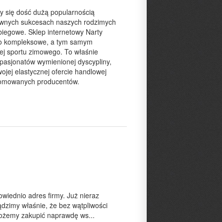
zy się dość dużą popularnością
dawnych sukcesach naszych rodzimych
biegowe. Sklep internetowy Narty
 o kompleksowe, a tym samym
j sportu zimowego. To właśnie
pasjonatów wymienionej dyscypliny,
ojej elastycznej ofercie handlowej
nomowanych producentów.
owiednio adres firmy. Już nieraz
dzimy właśnie, że bez wątpliwości
 możemy zakupić naprawdę ws...