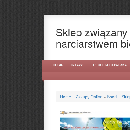
Sklep związany 
narciarstwem 
Home
Interes
Usługi Budowlane
Home
»
Zakupy Online
»
Sport
»
Skle