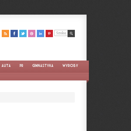
Auta
PR
Gimnastyka
Wyroby