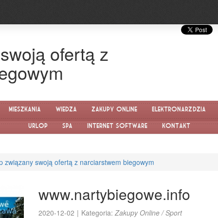
swoją ofertą z
biegowym
Mieszkania
Wiedza
Zakupy Online
Elektronarzędzia
Urlop
SPA
Internet Software
Kontakt
p związany swoją ofertą z narciarstwem biegowym
www.nartybiegowe.info
2020-12-02
|
Kategoria:
Zakupy Online / Sport