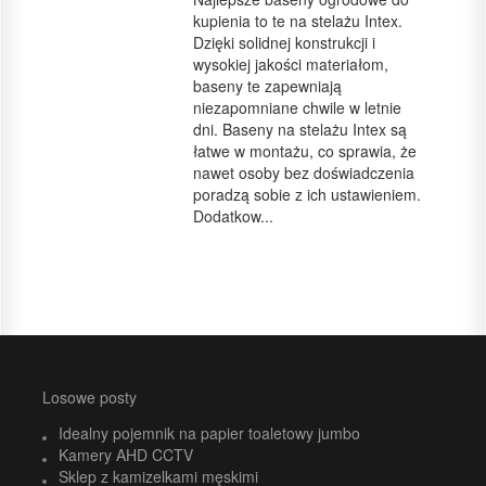
kupienia to te na stelażu Intex.
Dzięki solidnej konstrukcji i
wysokiej jakości materiałom,
baseny te zapewniają
niezapomniane chwile w letnie
dni. Baseny na stelażu Intex są
łatwe w montażu, co sprawia, że
nawet osoby bez doświadczenia
poradzą sobie z ich ustawieniem.
Dodatkow...
Losowe posty
Idealny pojemnik na papier toaletowy jumbo
Kamery AHD CCTV
Sklep z kamizelkami męskimi