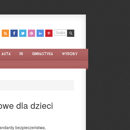
Auta
PR
Gimnastyka
Wyroby
owe dla dzieci
tandardy bezpieczeństwa,