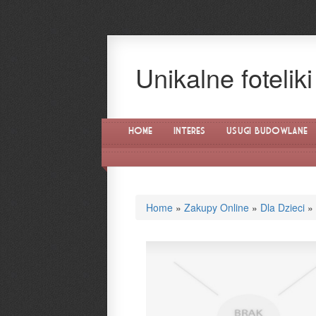
Unikalne foteli
Home
Interes
Usługi Budowlane
Home
»
Zakupy Online
»
Dla Dzieci
»