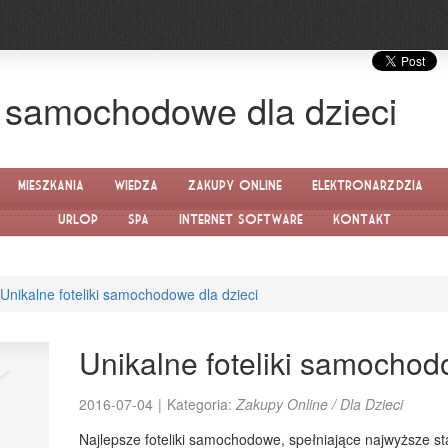
ki samochodowe dla dzieci
Mieszkania
Wiedza
Zakupy Online
Elektronarzędzia
Urlop
SPA
Internet Software
Kontakt
Unikalne foteliki samochodowe dla dzieci
Unikalne foteliki samochod
2016-07-04
|
Kategoria:
Zakupy Online / Dla Dzieci
Najlepsze foteliki samochodowe, spełniające najwyższe s