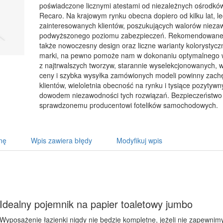
poświadczone licznymi atestami od niezależnych ośrodkó
Recaro. Na krajowym rynku obecna dopiero od kilku lat, l
zainteresowanych klientów, poszukujących walorów niezaw
podwyższonego poziomu zabezpieczeń. Rekomendowane n
także nowoczesny design oraz liczne warianty kolorystycz
marki, na pewno pomoże nam w dokonaniu optymalnego wy
z najtrwalszych tworzyw, starannie wyselekcjonowanych, w 
ceny i szybka wysyłka zamówionych modeli powinny zach
klientów, wieloletnia obecność na rynku i tysiące pozyty
dowodem niezawodności tych rozwiązań. Bezpieczeństwo 
sprawdzonemu producentowi fotelików samochodowych.
nę
Wpis zawiera błędy
Modyfikuj wpis
Idealny pojemnik na papier toaletowy jumbo
Wyposażenie łazienki nigdy nie będzie kompletne, jeżeli nie zapewni