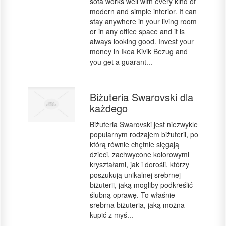
sofa works well with every kind of
modern and simple interior. It can
stay anywhere in your living room
or in any office space and it is
always looking good. Invest your
money in Ikea Kivik Bezug and
you get a guarant...
Biżuteria Swarovski dla
każdego
Biżuteria Swarovski jest niezwykle
popularnym rodzajem biżuterii, po
którą równie chętnie sięgają
dzieci, zachwycone kolorowymi
kryształami, jak i dorośli, którzy
poszukują unikalnej srebrnej
biżuterii, jaką mogliby podkreślić
ślubną oprawę. To właśnie
srebrna biżuteria, jaką można
kupić z myś...