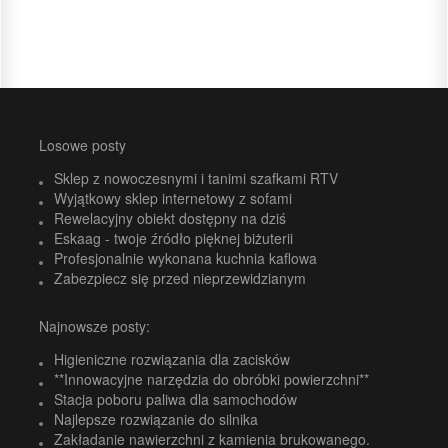
Losowe posty
Sklep z nowoczesnymi i tanimi szafkami RTV
Wyjątkowy sklep internetowy z sofami
Rewelacyjny obiekt dostępny na dziś
Eskaag - twoje źródło pięknej biżuterii
Profesjonalnie wykonana kuchnia kaflowa
Zabezpiecz się przed nieprzewidzianym
Najnowsze posty:
Higieniczne rozwiązania dla zacisków
**Innowacyjne narzędzia do obróbki powierzchni**
Stacja poboru paliwa dla samochodów
Najlepsze rozwiązanie do silnika
Zakładanie nawierzchni z kamienia brukowanego.