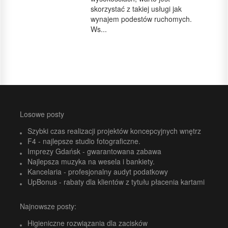
skorzystać z takiej usługi jak
wynajem podestów ruchomych.
Ws...
Losowe posty
Szybki czas realizacji projektów koncepcyjnych wnętrz
F4 - najlepsze studio fotograficzne.
Imprezy Gdańsk - gwarantowana zabawa
Najlepsza muzyka na wesela i bankiety.
Kancelaria - profesjonalny audyt podatkowy
UpBonus - rabaty dla klientów z tytułu płacenia kartami
Najnowsze posty:
Higieniczne rozwiązania dla zacisków