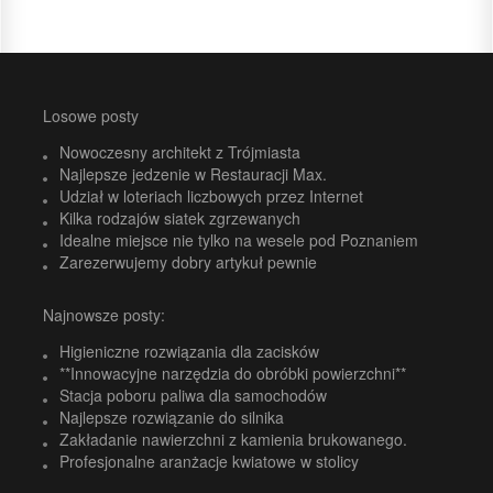
Losowe posty
Nowoczesny architekt z Trójmiasta
Najlepsze jedzenie w Restauracji Max.
Udział w loteriach liczbowych przez Internet
Kilka rodzajów siatek zgrzewanych
Idealne miejsce nie tylko na wesele pod Poznaniem
Zarezerwujemy dobry artykuł pewnie
Najnowsze posty:
Higieniczne rozwiązania dla zacisków
**Innowacyjne narzędzia do obróbki powierzchni**
Stacja poboru paliwa dla samochodów
Najlepsze rozwiązanie do silnika
Zakładanie nawierzchni z kamienia brukowanego.
Profesjonalne aranżacje kwiatowe w stolicy