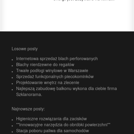
Losowe posty
Internetowa sprzedaż blach perforowanych
Blachy nierdzewne do regałów
Trwałe podłogi winylowe w Warszawie
Sprzedaż funkcjonalnych piecokominków
Projektowanie wnętrz na zlecenie
Najlepszą zabudowę balkonu wykona dla ciebie firma
Szklanorama.
Najnowsze posty:
Higieniczne rozwiązania dla zacisków
**Innowacyjne narzędzia do obróbki powierzchni**
Stacja poboru paliwa dla samochodów