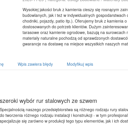
Wysokiej jakości bruk z kamienia cieszy się rosnącym za
budowlanych, jak i też w indywidualnych gospodarstwach
chodniki, pojazdy, patio itp.). Oferujemy bruk z kamienia o 
dostosowanych do potrzeb klientów. Dużym zainteresowani
tarasowe oraz kamienie ogrodowe, bazują na surowcach n
materiały naturalne pochodzą od sprawdzonych dostawcó
gwarancje na dostawę na miejsce wszystkich naszych ma
nę
Wpis zawiera błędy
Modyfikuj wpis
szeroki wybór rur stalowych ze szwem
Specjalnością naszego przedsiębiorstwa są różnego rodzaju rury stalo
do tworzenia różnego rodzaju instalacji i konstrukcji - w tym profesjon
specjalizuje się zarówno w produkcji tego typu elementów, jak i ich do