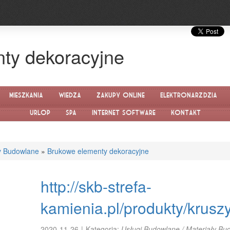
ty dekoracyjne
Mieszkania
Wiedza
Zakupy Online
Elektronarzędzia
Urlop
SPA
Internet Software
Kontakt
y Budowlane
»
Brukowe elementy dekoracyjne
http://skb-strefa-
kamienia.pl/produkty/krusz
2020-11-26
|
Kategoria:
Usługi Budowlane / Materiały Bu