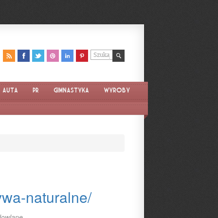
Auta
PR
Gimnastyka
Wyroby
ywa-naturalne/
dowlane