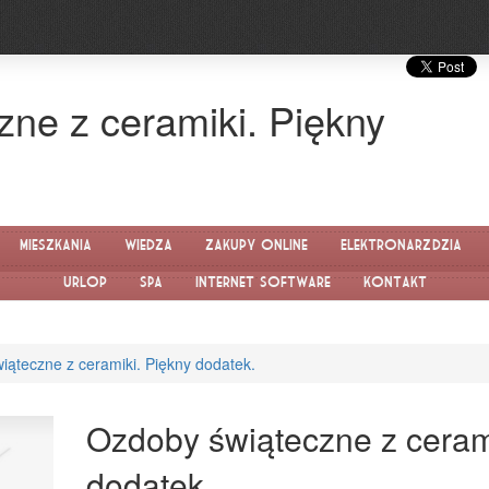
ne z ceramiki. Piękny
Mieszkania
Wiedza
Zakupy Online
Elektronarzędzia
Urlop
SPA
Internet Software
Kontakt
iąteczne z ceramiki. Piękny dodatek.
Ozdoby świąteczne z ceram
dodatek.