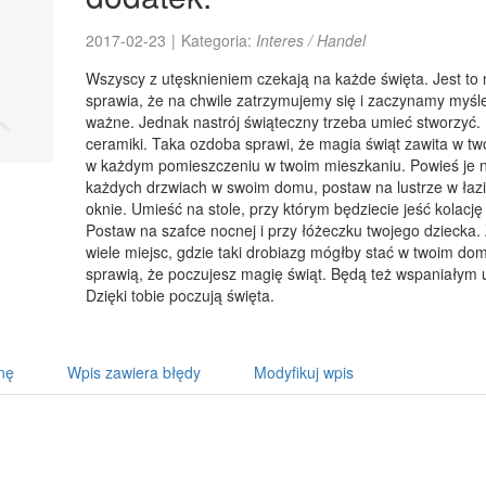
2017-02-23
|
Kategoria:
Interes / Handel
Wszyscy z utęsknieniem czekają na każde święta. Jest to m
sprawia, że na chwile zatrzymujemy się i zaczynamy myśl
ważne. Jednak nastrój świąteczny trzeba umieć stworzyć.
ceramiki. Taka ozdoba sprawi, że magia świąt zawita w 
w każdym pomieszczeniu w twoim mieszkaniu. Powieś je n
każdych drzwiach w swoim domu, postaw na lustrze w łaz
oknie. Umieść na stole, przy którym będziecie jeść kolację 
Postaw na szafce nocnej i przy łóżeczku twojego dziecka.
wiele miejsc, gdzie taki drobiazg mógłby stać w twoim do
sprawią, że poczujesz magię świąt. Będą też wspaniałym 
Dzięki tobie poczują święta.
nę
Wpis zawiera błędy
Modyfikuj wpis