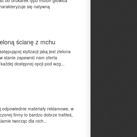
ść do drukarek typu mutoh głowica
Charakteryzuje się natywną
zieloną ścianę z mchu
pującej stylizacji jaką jest zielona
t w stanie zapewnić nam oferta
każdej dostępnej opcji pod wzg...
wej odpowiednie materiały reklamowe, w
zonej firmy to bardzo dobrze trafiłeś,
amie tworząc dla nich...