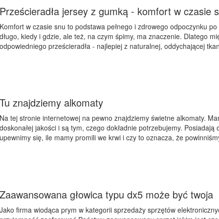
Prześcieradła jersey z gumką - komfort w czasie 
Komfort w czasie snu to podstawa pełnego i zdrowego odpoczynku po pr
długo, kiedy i gdzie, ale też, na czym śpimy, ma znaczenie. Dlatego mi
odpowiedniego prześcieradła - najlepiej z naturalnej, oddychającej tkan
Tu znajdziemy alkomaty
Na tej stronie internetowej na pewno znajdziemy świetne alkomaty. Ma
doskonałej jakości i są tym, czego dokładnie potrzebujemy. Posiadają 
upewnimy się, ile mamy promili we krwi i czy to oznacza, że powinniśmy
Zaawansowana głowica typu dx5 może być twoja
Jako firma wiodąca prym w kategorii sprzedaży sprzętów elektroniczn