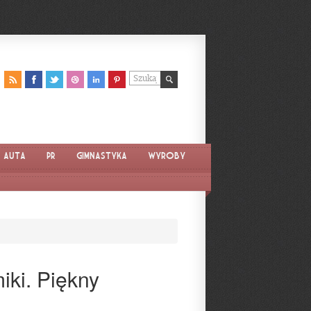
Auta
PR
Gimnastyka
Wyroby
iki. Piękny