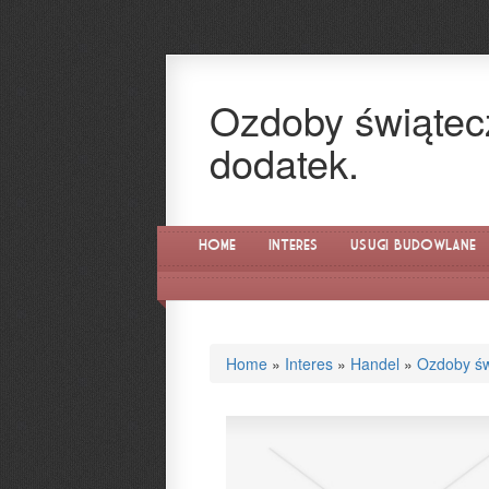
Ozdoby świątecz
dodatek.
Home
Interes
Usługi Budowlane
Home
»
Interes
»
Handel
»
Ozdoby św