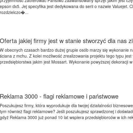
przyjemność zaoferować Państwu zaawansowany sprzęt jakim jest czę
epson dx5. Jej specyfika jest dedykowana do serii o nazwie Valuejet. 
rozdzielczo�...
Oferta jakiej firmy jest w stanie stworzyć dla nas 
W obecnych czasach bardzo dużej grupie osób marzy się wykonanie nastę
ściana z mchu. Z kolei możliwość zrealizowania projektu tego typu jes
przedsiębiorstwa jakim jest Mossart. Wykonanie powyższej dekoracji w 
Reklama 3000 - flagi reklamowe i państwowe
Poszukujesz firmy, która wyprodukuje dla twojej działalności bizneso
tym również flagi reklamowe? Jeśli poszukujesz sprawdzonej i doświadc
gdyż Reklama 3000 już ponad 10 lat wspiera przedsiębiorców w ich rekl